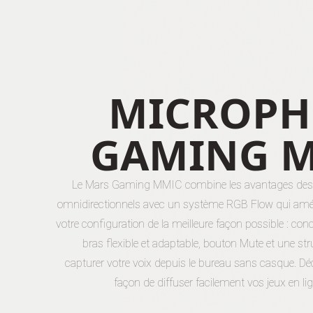
MICROP
GAMING 
Le Mars Gaming MMIC combine les avantages de
omnidirectionnels avec un système RGB Flow qui amél
votre configuration de la meilleure façon possible : con
bras flexible et adaptable, bouton Mute et une str
capturer votre voix depuis le bureau sans casque.
Dé
façon de diffuser facilement vos jeux en li