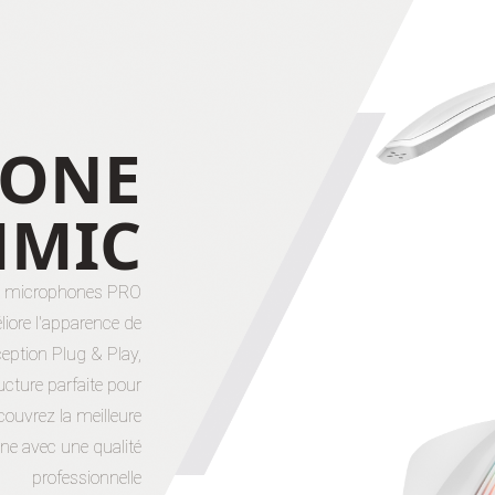
HONE
MMIC
s microphones PRO
iore l'apparence de
ception Plug & Play,
ucture parfaite pour
couvrez la meilleure
gne avec une qualité
professionnelle