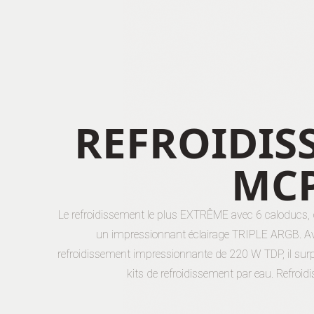
REFROIDIS
MC
Le refroidissement le plus EXTRÊME avec 6 caloducs, d
un impressionnant éclairage TRIPLE ARGB.
A
refroidissement impressionnante de 220 W TDP, il su
kits de refroidissement par eau.
Refroi