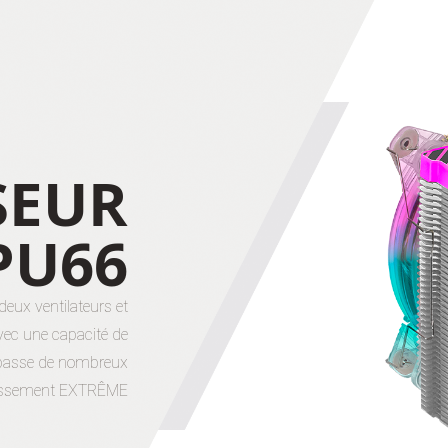
SEUR
PU66
eux ventilateurs et
vec une capacité de
rpasse de nombreux
dissement EXTRÊME